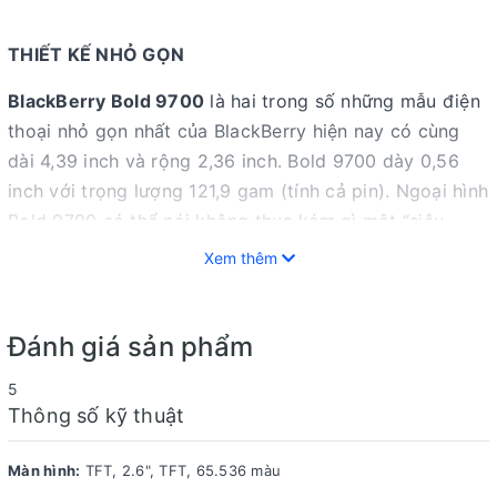
THIẾT KẾ NHỎ GỌN
BlackBerry Bold 9700
là hai trong số những mẫu điện
thoại nhỏ gọn nhất của BlackBerry hiện nay có cùng
dài 4,39 inch và rộng 2,36 inch. Bold 9700 dày 0,56
inch với trọng lượng 121,9 gam (tính cả pin). Ngoại hình
Bold 9700 có thể nói không thua kém gì một “siêu
mẫu”.
Xem thêm
TRACKPAD THAY THẾ TRACKBALL CỰC TIỆN DỤNG
Đánh giá sản phẩm
BlackBerry Bold 9700 sử dụng TrackPad cảm quang.
5
Thông số kỹ thuật
Đây được xem là một cải tiến khá thú vị của 9700 so
với những dòng điện thoại ra đời trước đó, bạn có thể
Màn hình:
TFT, 2.6", TFT, 65.536 màu
sử dụng ngón tay để điều khiển Trackpad như khi di