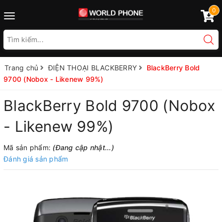
0
Toggle
navigation
Trang chủ
ĐIỆN THOẠI BLACKBERRY
BlackBerry Bold
9700 (Nobox - Likenew 99%)
BlackBerry Bold 9700 (Nobox
- Likenew 99%)
Mã sản phẩm:
(Đang cập nhật...)
Đánh giá sản phẩm