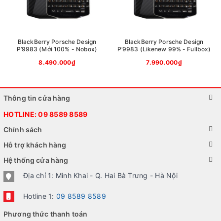
BlackBerry Porsche Design
BlackBerry Porsche Design
P’9983 (Mới 100% - Nobox)
P’9983 (Likenew 99% - Fullbox)
8.490.000₫
7.990.000₫
Thông tin cửa hàng
HOTLINE:
09 8589 8589
Chính sách
Blackberry
KHÁM PHÁ NGAY
:
Bộ sưu tập
Hỗ trợ khách hàng
Cổ
cực độc và hiếm đang có bán tại Worldphone
Hệ thống cửa hàng
Địa chỉ 1: Minh Khai - Q. Hai Bà Trưng - Hà Nội
Các sản phẩm liên quan:
Hotline 1:
09 8589 8589
Phương thức thanh toán
Blackberry Bold 9700 Mới