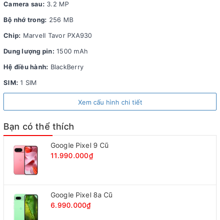
chuột trên laptop với độ chính xác và tiện dụng cao.
Camera sau:
3.2 MP
Bộ nhớ trong:
256 MB
Chip:
Marvell Tavor PXA930
Dung lượng pin:
1500 mAh
Hệ điều hành:
BlackBerry
SIM:
1 SIM
Xem cấu hình chi tiết
Bạn có thể thích
Google Pixel 9 Cũ
11.990.000₫
PIN DUNG LƯỢNG CAO
Pin của
Bold 9700
có dung lượng 1.500 mAh đủ để
Google Pixel 8a Cũ
6.990.000₫
đàm thoại trong 6 giờ hoặc đặt máy chế độ chờ trong