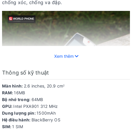
chống xóc, chống va đập.
Xem thêm
Thông số kỹ thuật
Màn hình:
2.6 inches, 20.9 cm
2
RAM:
16MB
Bộ nhớ trong:
64MB
Các góc được làm mềm mại hơn so với phiên bản
GPU:
Intel PXA901 312 MHz
BlackBerry 8700
Dung lượng pin:
1500mAh
Hệ điều hành:
BlackBerry OS
Một trong những điểm nổi bật là máy sử dụng một
SIM:
1 SIM