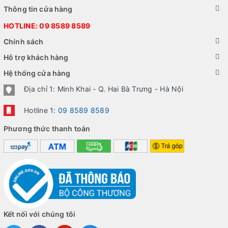
x 240 pixels, đây là một màn hình cổ của Blackberry
Thông tin cửa hàng
với khả năng hiển thị tối đa 65k màu, nó được bảo vệ
HOTLINE:
09 8589 8589
bởi 1 tấm kính chắc chắn, không có khả năng chống
Chính sách
xước nhưng rất khó để màn hình của Blackberry 8707
bị vỡ, những thiết kế của RIM này cho thấy phiên bản
Hỗ trợ khách hàng
này luốn mang đến một trải nghiệm hoàn toàn thú vị và
Hệ thống cửa hàng
riêng biệt.
Địa chỉ 1: Minh Khai - Q. Hai Bà Trưng - Hà Nội
Hotline 1:
09 8589 8589
Phương thức thanh toán
Kết nối với chúng tôi