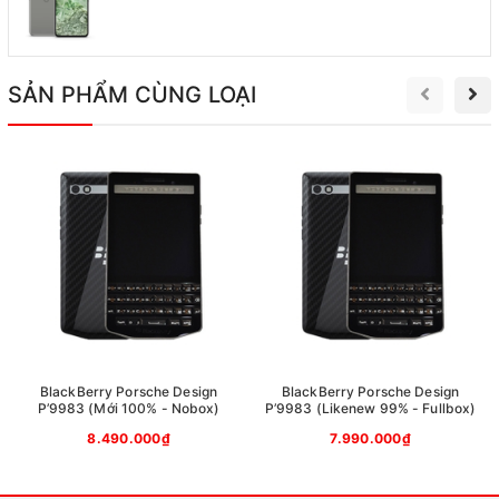
Cạnh bên được thiết kế bánh xe nhằm di chuyển con
trỏ, cùng các phím âm lượng và phím tắt. Phím trên là
phím Mute và phím Nguồn được gắn trực tiếp.
SẢN PHẨM CÙNG LOẠI
BlackBerry Porsche Design
BlackBerry Porsche Design
P’9983 (Mới 100% - Nobox)
P’9983 (Likenew 99% - Fullbox)
8.490.000₫
7.990.000₫
Màn hình chính có độ lớn 2.6 icnhes, độ phân giải 320