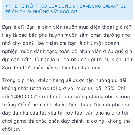
THẾ HỆ TIẾP THEO CỦA DÒNG S - SAMSUNG GALAXY S21
SẼ ẨN CHỨA NHỮNG BẤT NGỜ GÌ?
Bạn là ai? Bạn là sinh viên muốn mua điện thoại giá rẻ?
Hay là các bậc phụ huynh muốn sắm phần thưởng nho
nhỏ cho con? Hay thậm chí bạn là chủ một doanh
nghiệp muốn dành tặng toàn bộ nhân viên điều quý giá
dịp cận Tết? Dù bạn là ai, có nhu cầu gì thì sự kiện “thứ
Sáu đen tối” chắc hẳn sẽ làm bạn hài lòng.
Trong dịp này, khách hàng sẽ được tận hưởng ưu đãi
khủng nhất từ trước tới giờ với mức ưu đãi 25%. Chỉ
với 1.490.000đ - một mức giá tưởng chừng như không
tưởng để sở hữu một chiếc điện thoại đời mới phục vụ
đầy đủ nhu cầu tất yếu từ học tập, văn phòng cho tới
chơi game thì chắc chắn đây chính là cơ hội không thể
chối từ.