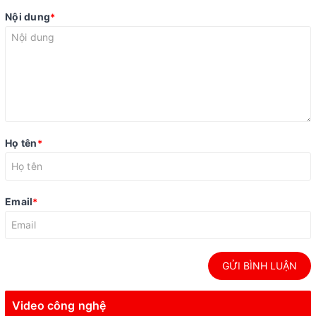
Nội dung
*
Họ tên
*
Email
*
GỬI BÌNH LUẬN
Video công nghệ