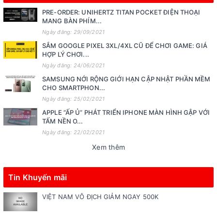
PRE-ORDER: UNIHERTZ TITAN POCKET ĐIỆN THOẠI
MANG BÀN PHÍM...
Ngày đăng: 29/09/2021
SẮM GOOGLE PIXEL 3XL/4XL CŨ ĐỂ CHƠI GAME: GIÁ
HỢP LÝ CHƠI...
Ngày đăng: 24/06/2021
SAMSUNG NỚI RỘNG GIỚI HẠN CẬP NHẬT PHẦN MỀM
CHO SMARTPHON...
Ngày đăng: 25/02/2021
APPLE “ẤP Ủ” PHÁT TRIỂN IPHONE MÀN HÌNH GẬP VỚI
TẤM NỀN O...
Ngày đăng: 22/02/2021
Xem thêm
Tin Khuyến mãi
VIỆT NAM VÔ ĐỊCH GIẢM NGAY 500K