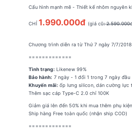
Cấu hình mạnh mẽ - Thiết kế nhôm nguyên 
1.990.000đ
CHỈ
(giá cũ: ̶2̶̶.̶̶5̶̶9̶̶0̶̶.̶̶0̶̶0̶̶0̶
Chương trình diễn ra từ Thứ 7 ngày 7/7/2018
=============
Tình trạng:
Likenew 99%
Bảo hành:
7 ngày - 1 đổi 1 trong 7 ngày đầu
Khuyến mãi:
ốp lưng silicon, dán cường lực 
Thêm sạc cáp Type-C 2.0 chỉ 100K
Giảm giá lên đến 50% khi mua thêm phụ kiệ
Ship hàng Free toàn quốc (nhận ship COD)
=============