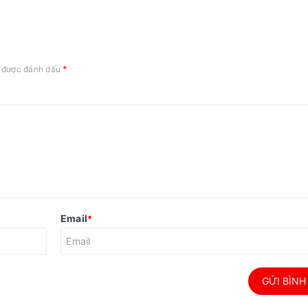
*
c được đánh dấu
Email
*
GỬI BÌNH