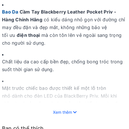
Bao Da
Cầm Tay Blackberry Leather Pocket Priv -
Hàng Chính Hãng
có kiểu dáng nhỏ gọn với đường chỉ
may đều đặn và đẹp mắt, không những bảo vệ
tối ưu
điện thoại
mà còn tôn lên vẻ ngoài sang trọng
cho người sử dụng.
Chất liệu da cao cấp bền đẹp, chống bong tróc trong
suốt thời gian sử dụng.
Mặt trước chiếc bao được thiết kế một lỗ tròn
nhỏ dành cho đèn LED của BlackBerry Priv. Mỗi khi
điện thoại có cuộc gọi, tin nhắn thì chiếc bao da sẽ
giúp thông báo cho bạn qua vị trí đèn LED mà không
Xem thêm
cần phải rút máy ra.
Bạn có thể thích