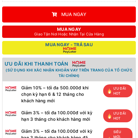
MUA NGAY
MUA NGAY
Giao Tận Nơi Hoặc Nhận Tại Cửa Hàng
MUA NGAY - TRẢ SAU
ƯU ĐÃI KHI THANH TOÁN
(SỬ DỤNG KHI XÁC NHẬN KHOẢN VAY TRÊN TRANG CỦA TỔ CHỨC
TÀI CHÍNH)
Giảm 10% – tối đa 500.000đ khi
ƯU ĐÃI
HOT
chọn kỳ hạn 6 & 12 tháng cho
khách hàng mới
Giảm 3% – tối đa 100.000đ với kỳ
ƯU ĐÃI
HOT
hạn 3 tháng cho khách hàng mới
Giảm 3% – tối đa 100.000đ với kỳ
SIÊU
MỚI,
hạn 3 tháng cho khách hàng đã