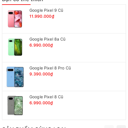
Mặt sau thiết kế một khe đựng Card visit, thẻ Visa,…
Google Pixel 9 Cũ
rất tiện lợi.
11.990.000₫
>>> Mua ngay các sản phẩm
Blackberry Android
với
giá cực kì ưu đãi <<<
Google Pixel 8a Cũ
6.990.000₫
Google Pixel 8 Pro Cũ
9.390.000₫
Google Pixel 8 Cũ
6.990.000₫