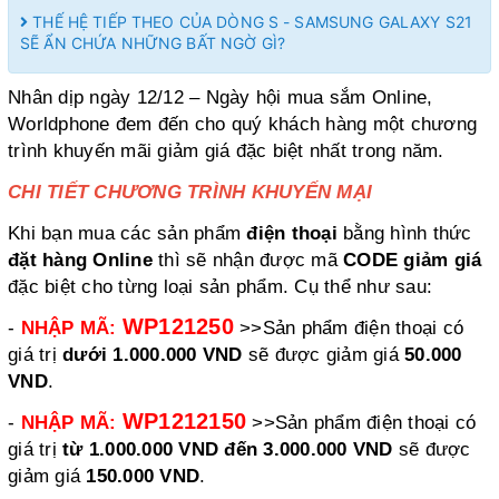
THẾ HỆ TIẾP THEO CỦA DÒNG S - SAMSUNG GALAXY S21
SẼ ẨN CHỨA NHỮNG BẤT NGỜ GÌ?
Nhân dịp ngày 12/12 – Ngày hội mua sắm Online,
Worldphone đem đến cho quý khách hàng một chương
trình khuyến mãi giảm giá đặc biệt nhất trong năm.
CHI TIẾT CHƯƠNG TRÌNH KHUYẾN MẠI
Khi bạn mua các sản phẩm
điện thoại
bằng hình thức
đặt hàng Online
thì sẽ nhận được mã
CODE giảm giá
đặc biệt cho từng loại sản phẩm. Cụ thể như sau:
WP121250
-
NHẬP MÃ:
>>Sản phẩm điện thoại có
giá trị
dưới 1.000.000 VND
sẽ được giảm giá
50.000
VND
.
WP1212150
-
NHẬP MÃ:
>>Sản phẩm điện thoại có
giá trị
từ 1.000.000 VND đến 3.000.000 VND
sẽ được
giảm giá
150.000 VND
.