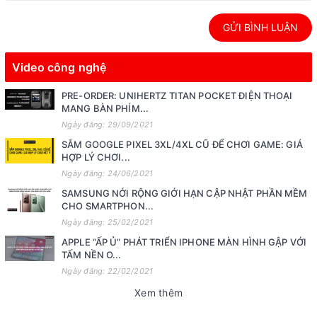
GỬI BÌNH LUẬN
Video công nghệ
PRE-ORDER: UNIHERTZ TITAN POCKET ĐIỆN THOẠI
MANG BÀN PHÍM...
Ngày đăng: 29/09/2021
SẮM GOOGLE PIXEL 3XL/4XL CŨ ĐỂ CHƠI GAME: GIÁ
HỢP LÝ CHƠI...
Ngày đăng: 24/06/2021
SAMSUNG NỚI RỘNG GIỚI HẠN CẬP NHẬT PHẦN MỀM
CHO SMARTPHON...
Ngày đăng: 25/02/2021
APPLE “ẤP Ủ” PHÁT TRIỂN IPHONE MÀN HÌNH GẬP VỚI
TẤM NỀN O...
Ngày đăng: 22/02/2021
Xem thêm