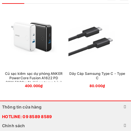
Củ sạc kiêm sạc dự phòng ANKER
Dây Cáp Samsung Type C - Type
PowerCore Fusion A1622 PD
C
30W 5000mAh (Hàng trưng bày)
400.000₫
80.000₫
Thông tin cửa hàng
HOTLINE:
09 8589 8589
Chính sách