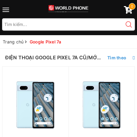
0
Toggle
navigation
Trang chủ
Google Pixel 7a
ĐIỆN THOẠI GOOGLE PIXEL 7A CŨ/MỚI XÁCH TAY CHÍNH HÃNG
Tìm theo