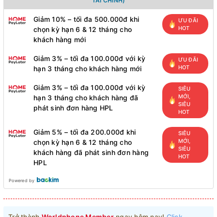
TÀI CHÍNH)
Giảm 10% – tối đa 500.000đ khi
ƯU ĐÃI
HOT
chọn kỳ hạn 6 & 12 tháng cho
khách hàng mới
Giảm 3% – tối đa 100.000đ với kỳ
ƯU ĐÃI
HOT
hạn 3 tháng cho khách hàng mới
Giảm 3% – tối đa 100.000đ với kỳ
SIÊU
MỚI,
hạn 3 tháng cho khách hàng đã
SIÊU
phát sinh đơn hàng HPL
HOT
Giảm 5% – tối đa 200.000đ khi
SIÊU
MỚI,
chọn kỳ hạn 6 & 12 tháng cho
SIÊU
khách hàng đã phát sinh đơn hàng
HOT
HPL
Powered by
Trở thành
Worldphone Member
ngay hôm nay!
Click