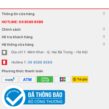
Thông tin cửa hàng
HOTLINE:
09 8589 8589
Chính sách
Hỗ trợ khách hàng
Hệ thống cửa hàng
Địa chỉ 1: Minh Khai - Q. Hai Bà Trưng - Hà Nội
Hotline 1:
09 8589 8589
Cổng sạc USB - C và 2 màng tản nhiệt được đặt tại cạnh
dưới
Phương thức thanh toán
Vị trí nút tăng giảm âm lượng và nút nguồn của điện thoại
được đặt ngược so với các dòng điện thoại Android khác.
Tuy nhiên thiết kế này lại mang đến một lợi ích khá bất ngờ
cho các bạn khi selfie, đặc biệt là khi chụp ảnh bằng 1 tay.
Dù bạn dùng tay phải hay tay trái để thao tác thì vị trí nút