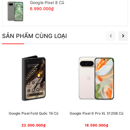
Google Pixel 8 Cũ
6.990.000₫
SẢN PHẨM CÙNG LOẠI
Cụm 3 camera sau của Pixel 7 Pro
Micro phụ và khay sim được đặt ở cạnh trên của máy. Thiết
kế khe cắm sạc USB - C và 2 màng tản nhiệt được đặt tại
cạnh dưới.
Google Pixel Fold Quốc Tế Cũ
Google Pixel 9 Pro XL 512GB Cũ
22.000.000₫
18.590.000₫