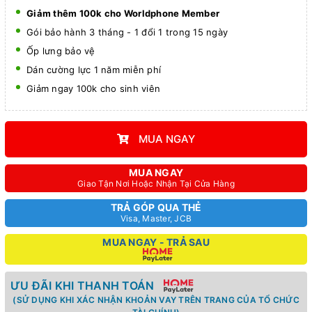
Giảm thêm 100k cho Worldphone Member
Gói bảo hành 3 tháng - 1 đổi 1 trong 15 ngày
Ốp lưng bảo vệ
Dán cường lực 1 năm miễn phí
Giảm ngay 100k cho sinh viên
MUA NGAY
MUA NGAY
Giao Tận Nơi Hoặc Nhận Tại Cửa Hàng
TRẢ GÓP QUA THẺ
Visa, Master, JCB
MUA NGAY - TRẢ SAU
ƯU ĐÃI KHI THANH TOÁN
(SỬ DỤNG KHI XÁC NHẬN KHOẢN VAY TRÊN TRANG CỦA TỔ CHỨC