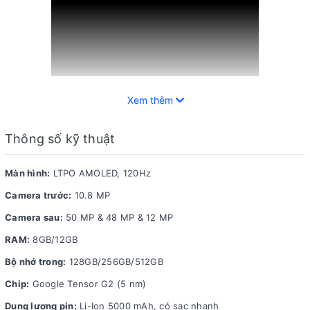
Xem thêm
Đánh giá chi tiết Google Pixel 7 Pro
Thông số kỹ thuật
Màn hình:
LTPO AMOLED, 120Hz
Đánh giá thiết kế
Camera trước:
10.8 MP
Đây là phiên bản có thiết kế khá giống người anh em
Camera sau:
50 MP & 48 MP & 12 MP
Google Pixel 7 nhưng được thiết kế bản to với các cạnh
RAM:
8GB/12GB
được bo cong và ôm tay người dùng nên không có cảm
Bộ nhớ trong:
128GB/256GB/512GB
giác lấn cấn. Mặc dù Pixel 7 Pro được hoàn thiện từ kính
Chip:
Google Tensor G2 (5 nm)
và kim loại nhưng tạo cảm giác cầm nắm khá tốt và không
bị quá nặng.
Dung lượng pin:
Li-Ion 5000 mAh, có sạc nhanh