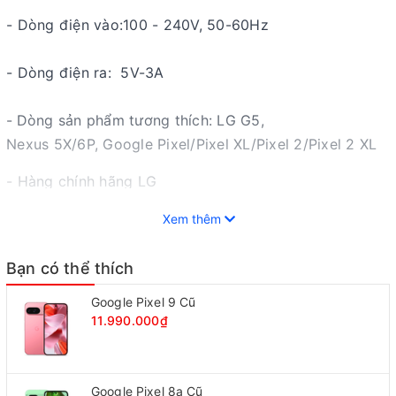
- Dòng điện vào:100 - 240V, 50-60Hz
- Dòng điện ra: 5V-3A
-
Dòng sản phẩm tương thích: LG G5,
Nexus 5X/6P, Google Pixel/Pixel XL/Pixel 2/Pixel 2 XL
- Hàng chính hãng LG
Xem thêm
Nếu bạn đã và đang sử dụng LG thì đừng bỏ qua bài
Bạn có thể thích
tổng hợp
LG giá rẻ
này nhé!
Google Pixel 9 Cũ
11.990.000₫
Google Pixel 8a Cũ